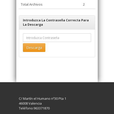
Total Archivos
2
Introduzca La Contraseña Correcta Para
La Descarga
C/ Martín el Humano nº30 Pta 1
46008 Valencia
Teléfono:963371870